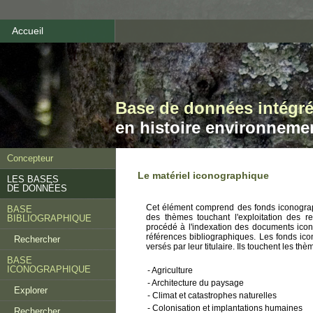
Accueil
Base de données intégr
en histoire environneme
Concepteur
Le matériel iconographique
LES BASES
DE DONNÉES
Cet élément comprend des fonds iconograph
BASE
des thèmes touchant l'exploitation des re
BIBLIOGRAPHIQUE
procédé à l'indexation des documents icon
références bibliographiques. Les fonds ico
Rechercher
versés par leur titulaire. Ils touchent les thè
BASE
ICONOGRAPHIQUE
- Agriculture
- Architecture du paysage
Explorer
- Climat et catastrophes naturelles
- Colonisation et implantations humaines
Rechercher