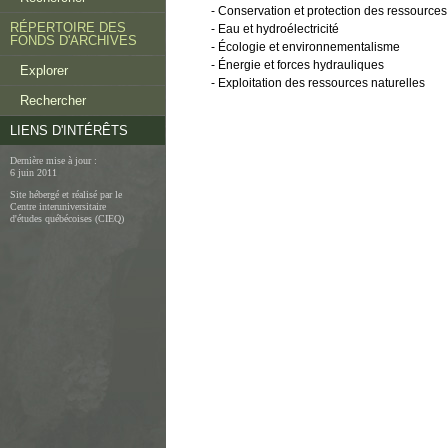
- Conservation et protection des ressources
RÉPERTOIRE DES
- Eau et hydroélectricité
FONDS D'ARCHIVES
- Écologie et environnementalisme
- Énergie et forces hydrauliques
Explorer
- Exploitation des ressources naturelles
Rechercher
LIENS D'INTÉRÊTS
Dernière mise à jour :
6 juin 2011
Site hébergé et réalisé par le
Centre interuniversitaire
d'études québécoises (CIEQ)